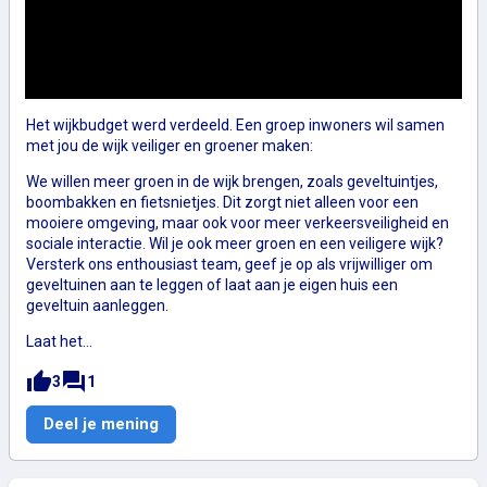
Het wijkbudget werd verdeeld. Een groep inwoners wil samen
met jou de wijk veiliger en groener maken:
We willen meer groen in de wijk brengen, zoals geveltuintjes,
boombakken en fietsnietjes. Dit zorgt niet alleen voor een
mooiere omgeving, maar ook voor meer verkeersveiligheid en
sociale interactie. Wil je ook meer groen en een veiligere wijk?
Versterk ons enthousiast team, geef je op als vrijwilliger om
geveltuinen aan te leggen of laat aan je eigen huis een
geveltuin aanleggen.
Laat het…
thumb_up
forum
3
1
Veilige en groene wijk
Deel je mening