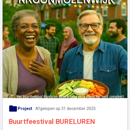
folder
Project
Afgelopen op 31 december 2025
Buurtfeestival BURELUREN