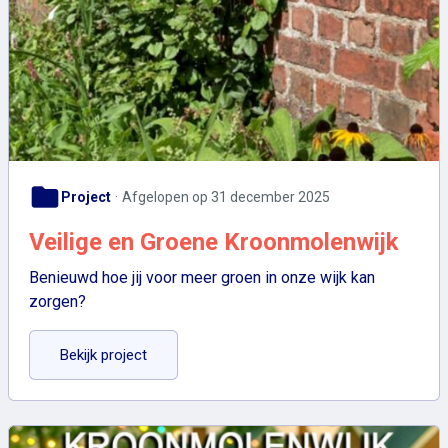
folder
Project
Afgelopen op 31 december 2025
Veilige en Groene Kroonmolenwijk
Benieuwd hoe jij voor meer groen in onze wijk kan
zorgen?
: Veilige en Groene Kroonmolenwijk
Bekijk project