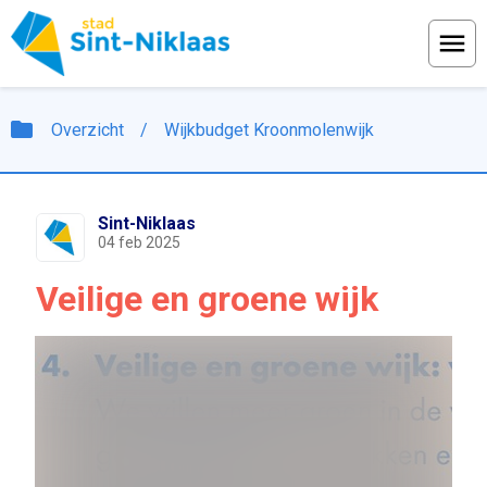
Menu
folder
Overzicht
/
Wijkbudget Kroonmolenwijk
Sint-Niklaas
04 feb 2025
Veilige en groene wijk