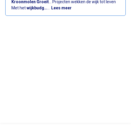
Kroonmolen Groeit
... Projecten wekken de wijk tot leven
: Wijkbudget Kroonmolenwijk
Met het
wijkbudg…
…
Lees meer