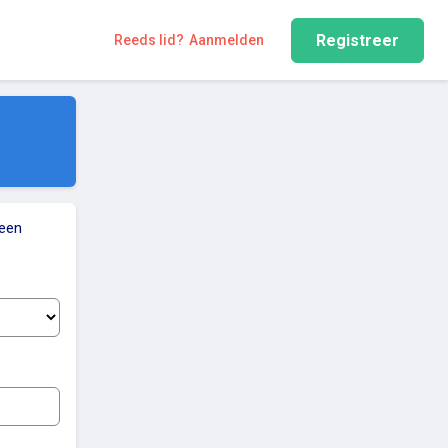
Registreer
Reeds lid?
Aanmelden
 een