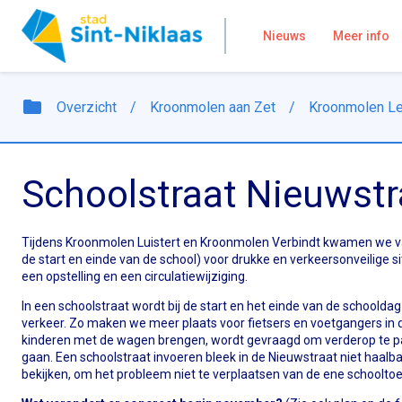
Nieuws
Meer info
folder
Overzicht
/
Kroonmolen aan Zet
/
Kroonmolen Le
Schoolstraat Nieuwstr
Tijdens Kroonmolen Luistert en Kroonmolen Verbindt kwamen we van
de start en einde van de school) voor drukke en verkeersonveilige s
een opstelling en een circulatiewijziging.
In een schoolstraat wordt bij de start en het einde van de schoolda
verkeer. Zo maken we meer plaats voor fietsers en voetgangers in d
kinderen met de wagen brengen, wordt gevraagd om verderop te park
gaan. Een schoolstraat invoeren bleek in de Nieuwstraat niet haalb
bekijken, om het probleem niet te verplaatsen van de ene schoolto