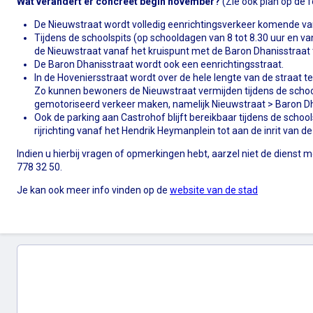
Wat verandert er concreet begin november?
(Zie ook plan op de f
De Nieuwstraat wordt volledig eenrichtingsverkeer komende van
Tijdens de schoolspits (op schooldagen van 8 tot 8.30 uur en van
de Nieuwstraat vanaf het kruispunt met de Baron Dhanisstraat 
De Baron Dhanisstraat wordt ook een eenrichtingsstraat.
In de Hoveniersstraat wordt over de hele lengte van de straat 
Zo kunnen bewoners de Nieuwstraat vermijden tijdens de scho
gemotoriseerd verkeer maken, namelijk Nieuwstraat > Baron Dh
Ook de parking aan Castrohof blijft bereikbaar tijdens de scho
rijrichting vanaf het Hendrik Heymanplein tot aan de inrit van de
Indien u hierbij vragen of opmerkingen hebt, aarzel niet de dienst mo
778 32 50.
Je kan ook meer info vinden op de
website van de stad