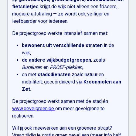
fietsnietjes
krijgt de wijk niet alleen een frissere,
mooiere uitstraling — ze wordt ook veiliger en
leefbaarder voor iedereen.
De projectgroep werkte intensief samen met:
bewoners uit verschillende straten
in de
wijk,
de andere wijkbudgetgroepen
, zoals
Bureluren
en
PROEF-plekken
,
en met
stadsdiensten
zoals natuur en
mobiliteit, gecoördineerd via
Kroonmolen aan
Zet
.
De projectgroep werkt samen met de stad én
www.gevelgroen.be
om meer gevelgrone te
realiseren.
Wil jij ook meewerken aan een groenere straat?
Vraag tijdig je gratis groen gevel aan (meer info half