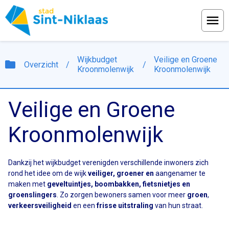
Menu
Wijkbudget
Veilige en Groene
folder
Overzicht
/
/
Kroonmolenwijk
Kroonmolenwijk
Veilige en Groene
Kroonmolenwijk
Dankzij het wijkbudget verenigden verschillende inwoners zich
rond het idee om de wijk
veiliger, groener en
aangenamer te
maken met
geveltuintjes, boombakken, fietsnietjes en
groenslingers
. Zo zorgen bewoners samen voor meer
groen
,
verkeersveiligheid
en een
frisse uitstraling
van hun straat.