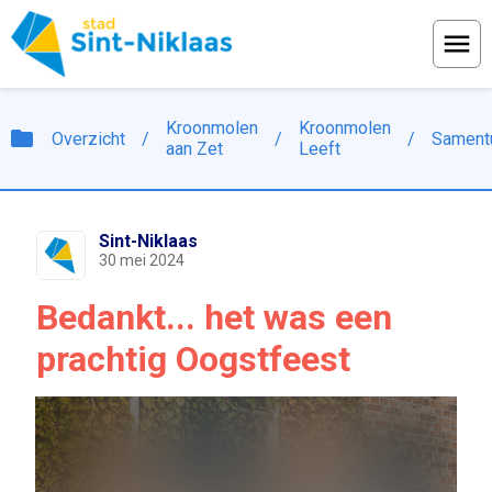
Menu
Kroonmolen
Kroonmolen
folder
Overzicht
/
/
/
Sament
aan Zet
Leeft
Sint-Niklaas
30 mei 2024
Bedankt... het was een
prachtig Oogstfeest