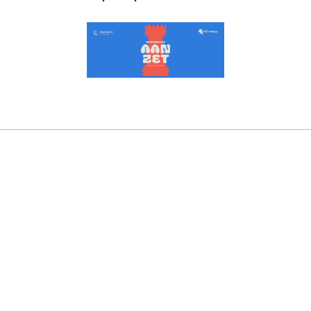
In samenwerking met
Toegankelijkheidsverklaring
Privacy
Algemene voorwaarden
Over Hoplr