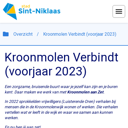
Menu
folder
Overzicht
/
Kroonmolen Verbindt (voorjaar 2023)
Kroonmolen Verbindt
(voorjaar 2023)
Een zorgzame, bruisende buurt waar je jezelf kan zijn en je buren
kent. Daar maken we werk van met
Kroonmolen aan Zet
.
In 2022 sprokkelden
vrijwilligers (Luisterende Oren) verhalen bij
mensen die in de Kroonmolenwijk wonen of werken. Die verhalen
vertellen wat er leeft in de wijk en waar we samen aan kunnen
werken.
En nu ben jij aan zet!