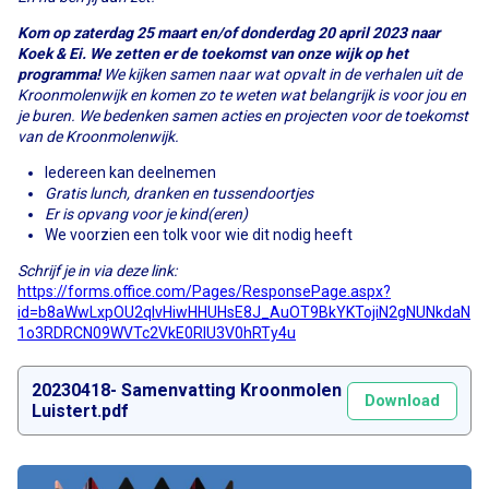
Kom op zaterdag 25 maart en/of donderdag 20 april 2023 naar
Koek & Ei. We zetten er de toekomst van onze wijk op het
programma!
We kijken samen naar wat opvalt in de verhalen uit de
Kroonmolenwijk en komen zo te weten wat belangrijk is voor jou en
je buren. We bedenken samen acties en projecten voor de toekomst
van de Kroonmolenwijk.
Iedereen kan deelnemen
Gratis lunch, dranken en tussendoortjes
Er is opvang voor je kind(eren)
We voorzien een tolk voor wie dit nodig heeft
Schrijf je in via deze link:
https://forms.office.com/Pages/ResponsePage.aspx?
id=b8aWwLxpOU2qlvHiwHHUHsE8J_AuOT9BkYKTojiN2gNUNkdaN
1o3RDRCN09WVTc2VkE0RlU3V0hRTy4u
20230418- Samenvatting Kroonmolen
Download
Luistert.pdf