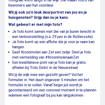
fotograaf komt langs in de wijk. Die maakt foto’s van
bewoners aan hun voordeur.
Wil jij ook zo’n leuk deurportret van jou en je
huisgenoten? Grijp dan nu je kans.
Wat gebeurt er met mijn foto?
Je foto komt samen met die van je buren terecht in
een tentoonstelling (o.a. 29 juni in de Rollierssite).
Je foto komt op een affiche die je voor je raam kan
hangen.
Geef Kroonmolen aan Zet een zetje: Deel je foto
met vermelding van #KroonmolenaanZet
Een kwalitatieve print van je foto kan je gratis
afhalen bij ‘Foto Delro’ in de Nieuwstraat.
Wil jij de wijk mee een gezicht geven? Vul het
formulier in. Het duurt ongeveer 5 minuten om het
formulier in te vullen. Vanaf begin juli wordt je
gecontacteerd om een concreet moment in te plannen
wanneer een fotograaf bij jou kan langskomen.