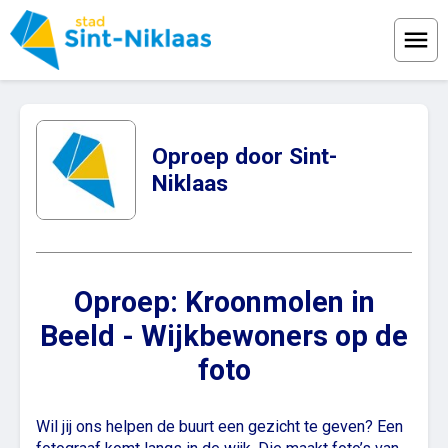
Menu
Oproep door Sint-
Niklaas
Oproep: Kroonmolen in
Beeld - Wijkbewoners op de
foto
Wil jij ons helpen de buurt een gezicht te geven? Een