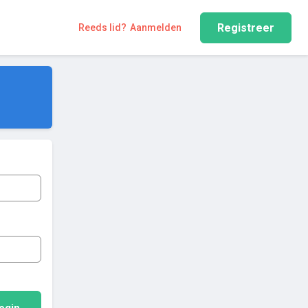
Registreer
Reeds lid?
Aanmelden
ogin